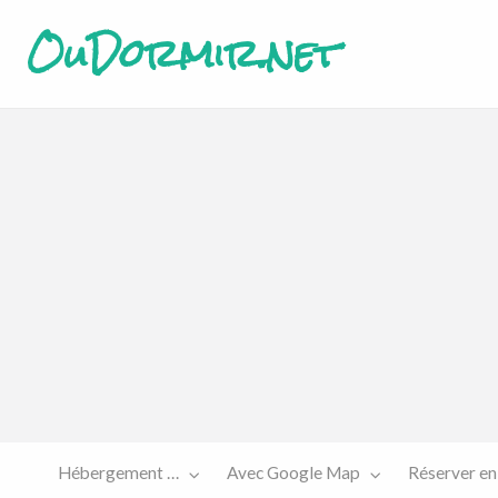
OuDormir.net
Etre
Réserver
sur le
en ligne
site…
Hébergement …
Avec Google Map
Réserver en