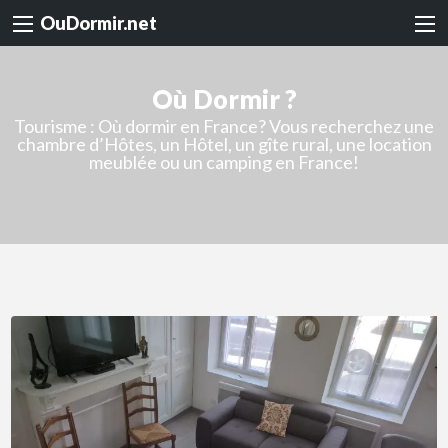
OuDormir.net
Où Dormir ?
Tourisme : Où dormir en France? Vous recherchez une
chambre d’Hôtes, un Hôtel, un gîte rural, une location
meublée ou un camping en France!