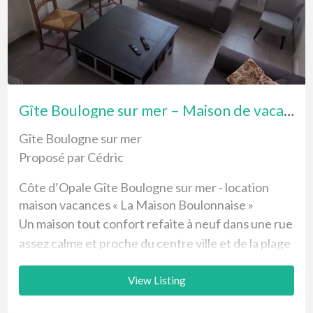
Gîte Boulogne sur mer – Maison de vacances 4 à 8 pers.
Gîte Boulogne sur mer
Proposé par Cédric
Côte d’Opale Gîte Boulogne sur mer - location
maison vacances « La Maison Boulonnaise »
Un maison tout confort refaite à neuf dans une rue
assez calme et proche du centre ville et de la plage
avec Nausicaa.
View Listing
Adresse : 24 rue de Wimille 62200 Boulogne sur