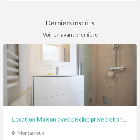
mer – France
Description rapide :
Derniers inscrits
La « Maison Boulonnaise » - Gîte Boulogne sur mer
Voir en avant première
Côte d’Opale location maison vacances Maison de
120 m² avec salon, salle à manger, cuisine et salle
de douche avec toilette au rez de chaussée TV
écran plat 108 cm avec chaîne TNT++, Internet en
WIFI Au 1er étage, une grande salle de bain avec
toilette, table à langer et baignoire douche, un
grande chambre avec un lit double (160 x 200 cm)
Au 2nd étage, une chambre avec lit double (160 x
200 cm) et une chambre avec 4 lits simples
(90×200 cm) Au sous sol, petite salle de jeux avec
Location Maison avec piscine privée et animaux admis en Provence
console XBOX et XBOX360
Montauroux
Tarifs 2017 90 € la nuit jusqu’à 4 personnes et 140