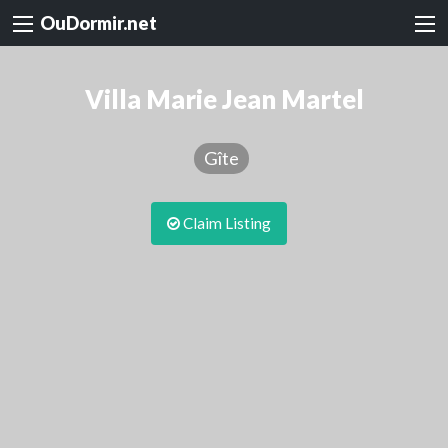
OuDormir.net
Villa Marie Jean Martel
Gîte
Claim Listing