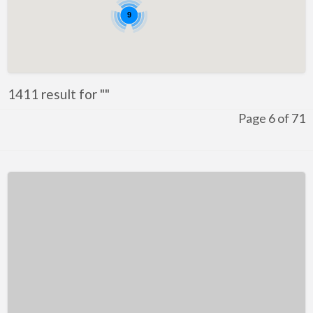
9
1411 result for ""
Page 6 of 71