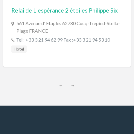
Relai de L espérance 2 étoiles Philippe Six
561 Avenue d' Etaples 62780 Cucq-Trepied-Stella-
Plage FRANCE
Tel : +33 3 21 94 62 99 Fax :+33 3 21 94 53 10
Hôtel
←
→