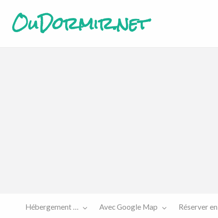
OuDormir.net
Etre
Réserver
sur le
en ligne
site…
Hébergement …
Avec Google Map
Réserver en