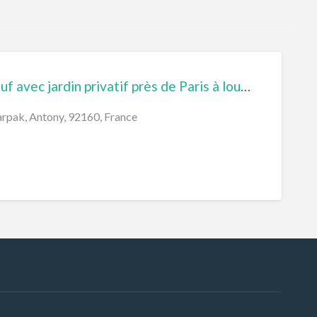
Apartement neuf avec jardin privatif près de Paris à louer 2 semaines en août
rpak, Antony, 92160, France