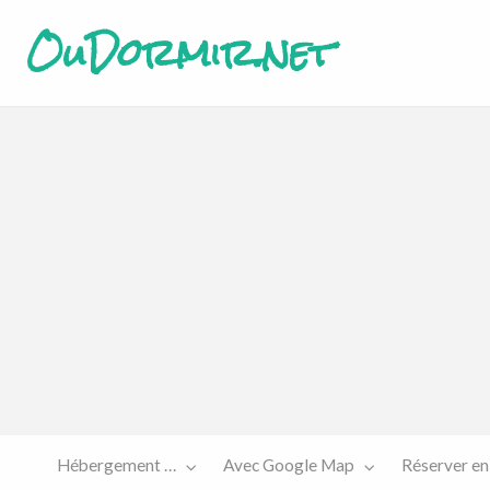
OuDormir.net
Etre
Réserver
sur le
en ligne
site…
Hébergement …
Avec Google Map
Réserver en