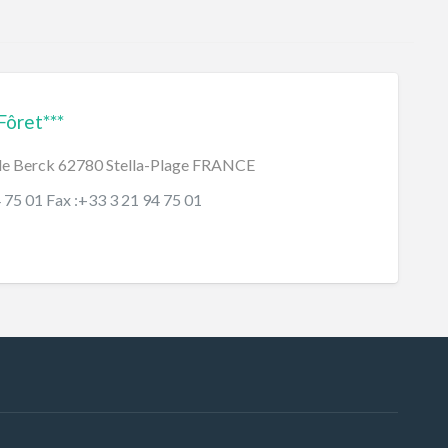
Fôret***
de Berck 62780 Stella-Plage FRANCE
4 75 01 Fax :+33 3 21 94 75 01