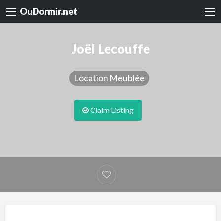
OuDormir.net
Joël Lecouffe
Location Meublée
Claim Listing