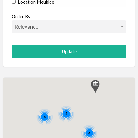
Location Meublée
Order By
4
5
3