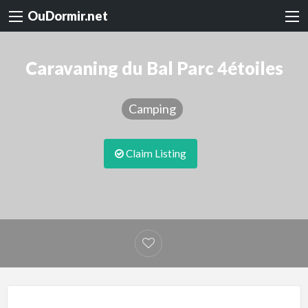
OuDormir.net
Caravaning du Bal Parc 4étoiles
Camping
Claim Listing