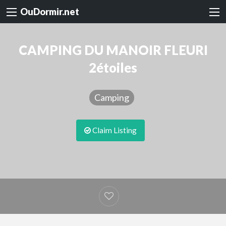
OuDormir.net
CAMPING DU MANOIR FLEURI
2étoiles
Camping
Claim Listing