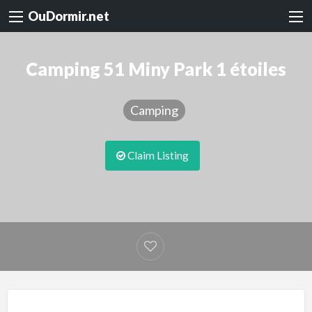
OuDormir.net
Camping 51 Miny Park 1 étoiles
Camping
Claim Listing