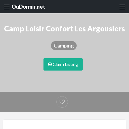
OuDormir.net
Camp Loisir Confort Les Argousiers
Camping
Claim Listing