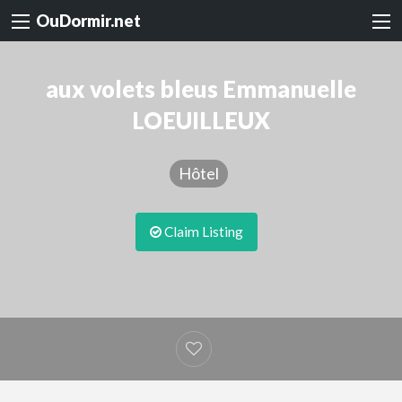
OuDormir.net
aux volets bleus Emmanuelle
LOEUILLEUX
Hôtel
Claim Listing