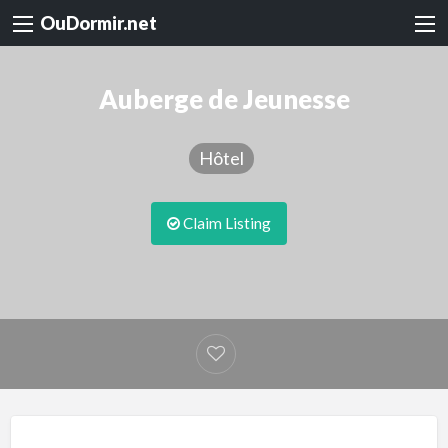
OuDormir.net
Auberge de Jeunesse
Hôtel
Claim Listing