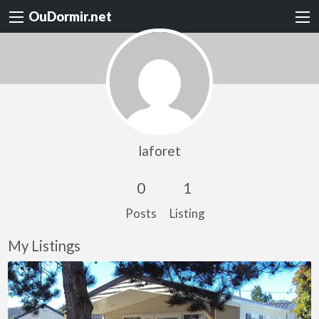
OuDormir.net
laforet
0
1
Posts
Listing
My Listings