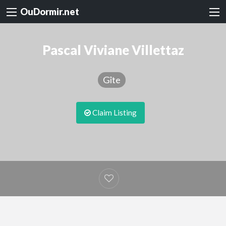
OuDormir.net
Pascal Viviane Villettaz
Gîte
Claim Listing