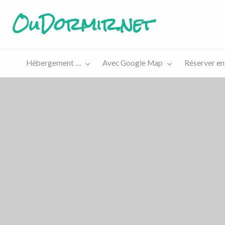
OuDormir.net
Hébergement …
Avec Google Map
Réserver en
Etre
Réserver
sur le
en ligne
site…