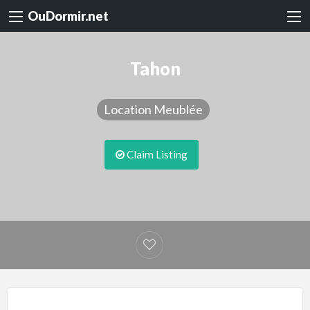
OuDormir.net
Tahon
Location Meublée
Claim Listing