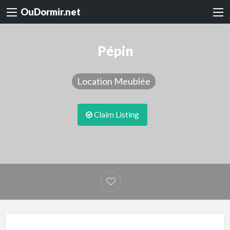
OuDormir.net
Pépin
Location Meublée
Claim Listing