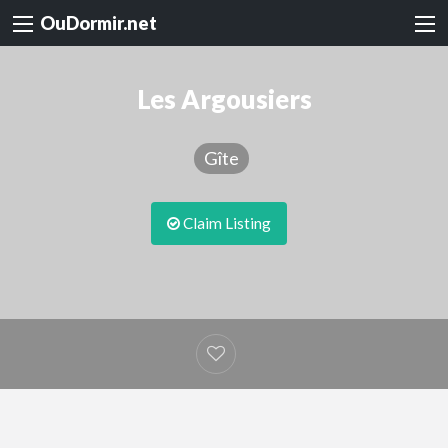
OuDormir.net
Les Argousiers
Gîte
Claim Listing