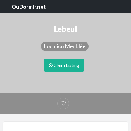
OuDormir.net
Lebeul
Location Meublée
Claim Listing