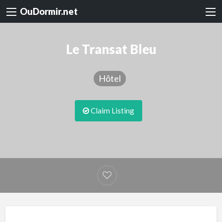
OuDormir.net
Le Transat Bleu
Hôtel
Claim Listing