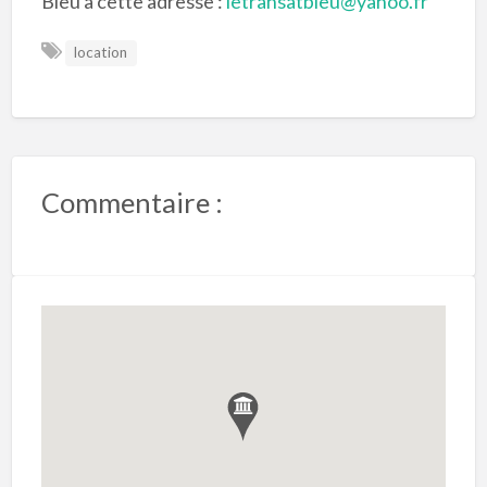
Bleu à cette adresse :
letransatbleu@yahoo.fr
location
Commentaire :