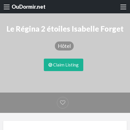
OuDormir.net
Le Régina 2 étoiles Isabelle Forget
Hôtel
Claim Listing