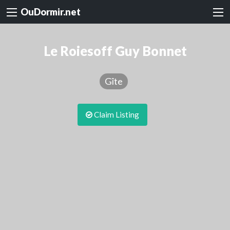
OuDormir.net
Le Roiesoff Guy Bonnet
Gîte
Claim Listing