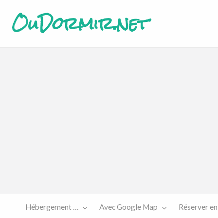
OuDormir.net
Etre
Réserver
sur le
en ligne
site…
Hébergement …
Avec Google Map
Réserver en