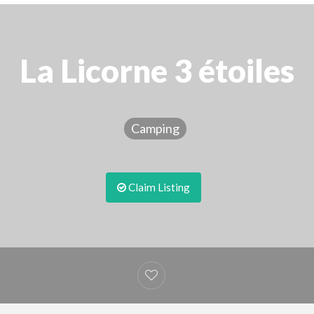
La Licorne 3 étoiles
Camping
Claim Listing