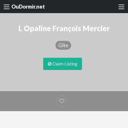
OuDormir.net
L Opaline François Mercier
Gîte
Claim Listing