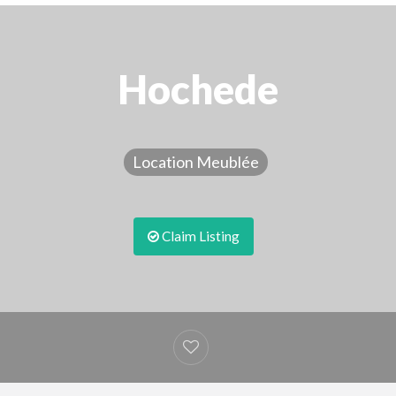
Hochede
Location Meublée
Claim Listing