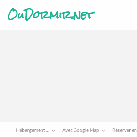
OuDormir.net
Etre
Réserver
sur le
en ligne
site…
Hébergement …
Avec Google Map
Réserver en