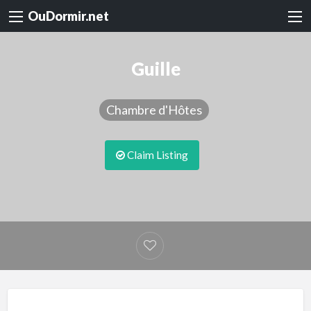
OuDormir.net
Guille
Chambre d'Hôtes
Claim Listing