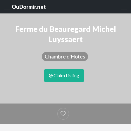
OuDormir.net
Ferme du Beauregard Michel
Luyssaert
Chambre d'Hôtes
Claim Listing