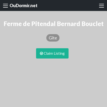
OuDormir.net
Ferme de Pitendal Bernard Bouclet
Gîte
Claim Listing