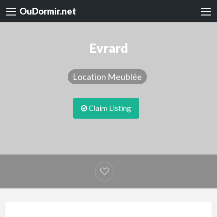
OuDormir.net
Evrard
Location Meublée
Claim Listing