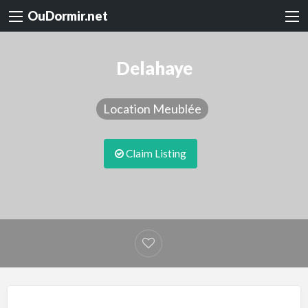
OuDormir.net
Delahaye
Location Meublée
Claim Listing