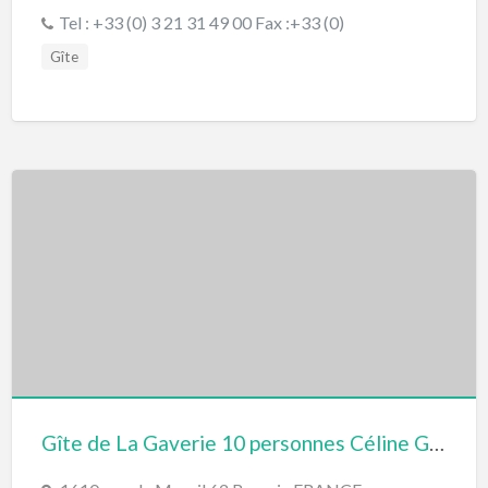
Nord-Ouest FRANCE
Tel : +33 (0) 3 21 31 49 00 Fax :+33 (0)
Gîte
Gîte de La Gaverie 10 personnes Céline Ghys