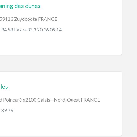
aning des dunes
x 59123 Zuydcoote FRANCE
9 94 58 Fax :+33 3 20 36 09 14
les
d Poincaré 62100 Calais--Nord-Ouest FRANCE
7 89 79