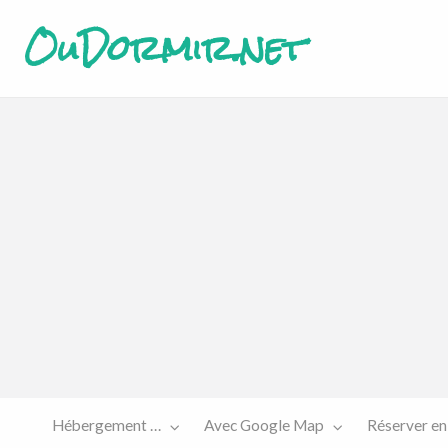
OuDormir.net
Etre
Réserver
sur le
en ligne
site…
Hébergement …
Avec Google Map
Réserver en