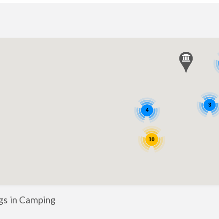
3
4
10
ngs in Camping