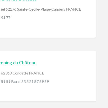
briel 62176 Sainte-Cecile-Plage-Camiers FRANCE
4 91 77
mping du Château
e 62360 Condette FRANCE
7 59 59 Fax :+33 3 21 87 59 59