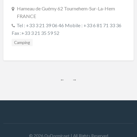
Hameau de Guémy 62 Tournehem-Sur-La-Hem
FRANCE
Tel : +33 3 21 39 06 46 Mobile : +33 6 81 71 33 36
Fax :+33 3 21 35 59 52
Camping
←
→
©
2026
OuDormir.net
| All Rights Reserved