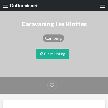
OuDormir.net
Caravaning Les Riottes
Camping
Claim Listing