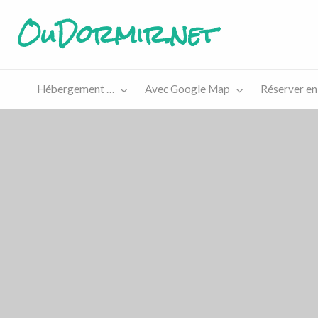
OuDormir.net
Hébergement …
Avec Google Map
Réserver en
Etre
Réserver
sur le
en ligne
site…