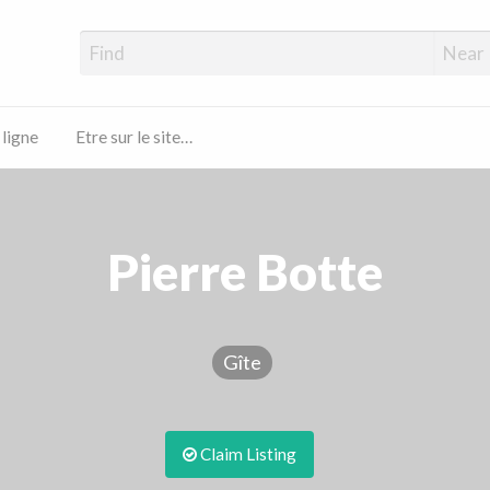
 ligne
Etre sur le site…
Pierre Botte
Gîte
Claim Listing